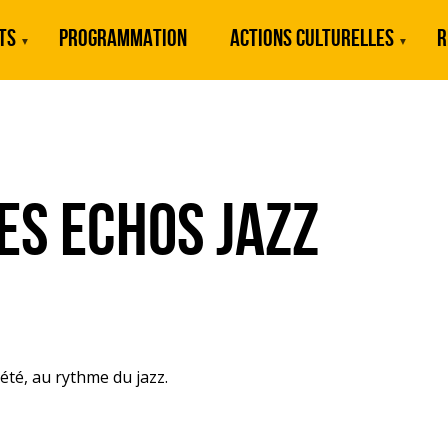
TS
PROGRAMMATION
ACTIONS CULTURELLES
R
es Echos Jazz
été, au rythme du jazz.