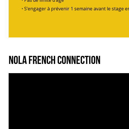
Pas de limite d’âge
S’engager à prévenir 1 semaine avant le stage e
Nola French Connection