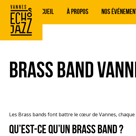
Aller
au
ACCUEIL
À PROPOS
NOS ÉVÉNEMEN
contenu
principal
Brass Band Vann
Les Brass bands font battre le cœur de Vannes, chaque 
QU’EST-CE QU’UN BRASS BAND ?