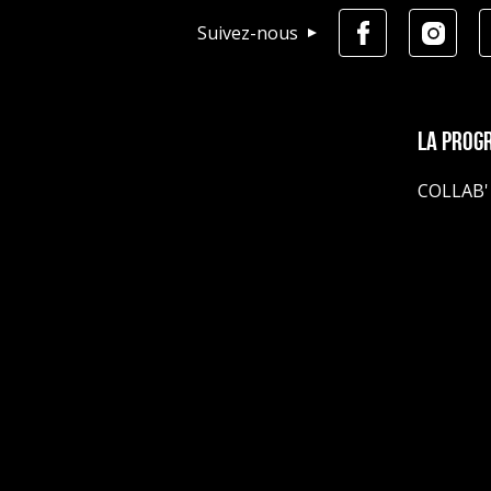
Suivez-nous
La prog
COLLAB'