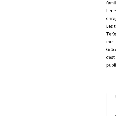
fami
Leur
enreg
Les 
TeKeM
musi
Grâce
c’es
publi