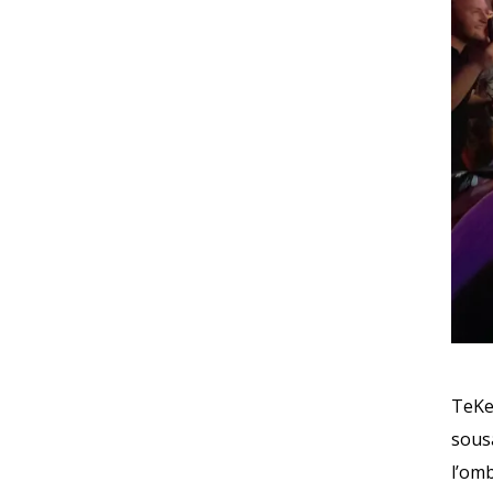
TeKe
sous
l’om