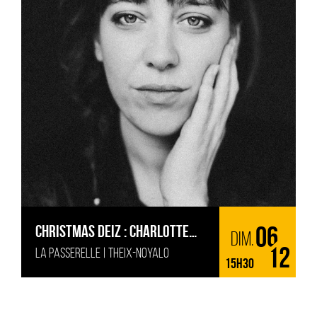
CHRISTMAS DEIZ : CHARLOTTE
06
dim.
LA PASSERELLE | THEIX-NOYALO
PLANCHOU
12
15H30