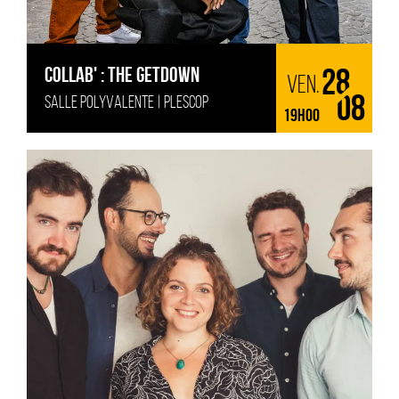
COLLAB' : THE GETDOWN
28
ven.
SALLE POLYVALENTE | PLESCOP
08
19H00