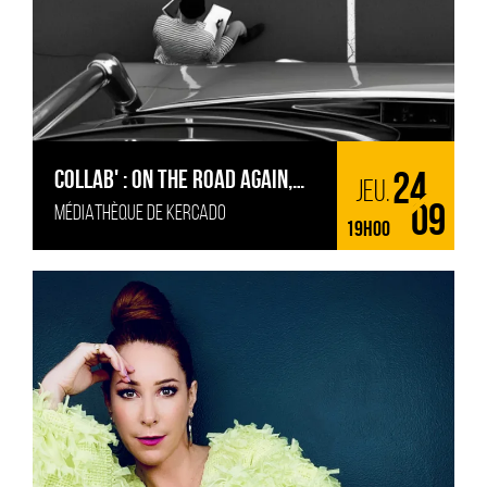
COLLAB' : ON THE ROAD AGAIN,
24
jeu.
MÉDIATHÈQUE DE KERCADO
CONCERT-LECTURE
09
19H00