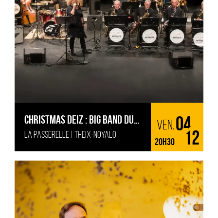
CHRISTMAS DEIZ : BIG BAND DU
04
ven.
LA PASSERELLE | THEIX-NOYALO
GOLFE
12
20H30