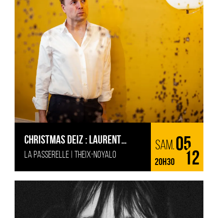
CHRISTMAS DEIZ : LAURENT
05
sam.
LA PASSERELLE | THEIX-NOYALO
COURTHALIAC
12
20H30