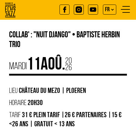
Aller
au
FR
contenu
principal
EN
Collab' : "Nuit Django" • Baptiste Herbin
trio
20
11
AOÛ.
MARDI
26
LIEU
CHÂTEAU DU MEZO | PLOEREN
HORAIRE
20H30
TARIF
31 € PLEIN TARIF |26 € PARTENAIRES |15 €
<26 ANS | GRATUIT < 13 ANS